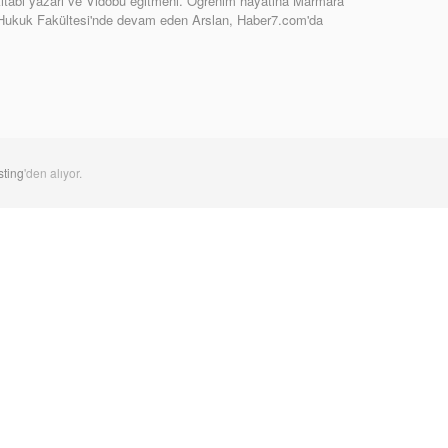
tabı yazarı ve Vidobu eğitmeni. Öğrenim hayatına Marmara
 Hukuk Fakültesi'nde devam eden Arslan, Haber7.com'da
ting
'den alıyor.