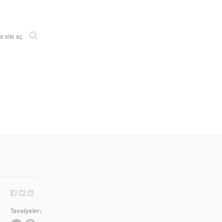
 site aç
Tavsiyeler;