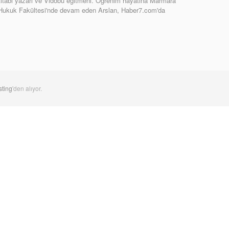
tabı yazarı ve Vidobu eğitmeni. Öğrenim hayatına Marmara
 Hukuk Fakültesi'nde devam eden Arslan, Haber7.com'da
ting
'den alıyor.