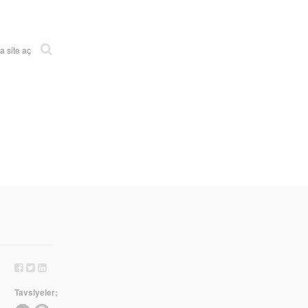
 site aç
Tavsiyeler;