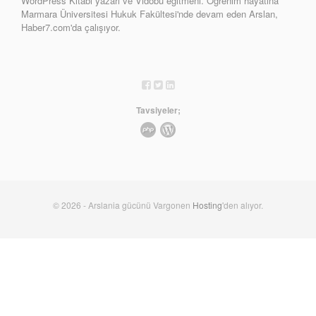
WordPress Kitabı yazarı ve Vidobu eğitmeni. Öğrenim hayatına
Marmara Üniversitesi Hukuk Fakültesi'nde devam eden Arslan,
Haber7.com'da çalışıyor.
Tavsiyeler;
© 2026 - Arslania gücünü Vargonen
Hosting
'den alıyor.