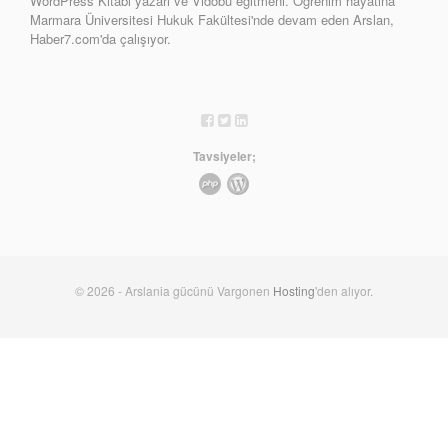
WordPress Kitabı yazarı ve Vidobu eğitmeni. Öğrenim hayatına
Marmara Üniversitesi Hukuk Fakültesi'nde devam eden Arslan,
Haber7.com'da çalışıyor.
Tavsiyeler;
© 2026 - Arslania gücünü Vargonen
Hosting
'den alıyor.