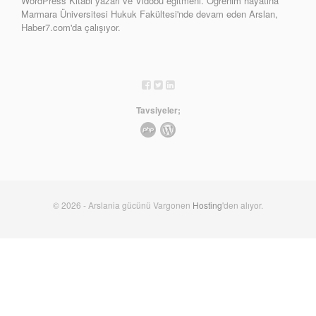
WordPress Kitabı yazarı ve Vidobu eğitmeni. Öğrenim hayatına
Marmara Üniversitesi Hukuk Fakültesi'nde devam eden Arslan,
Haber7.com'da çalışıyor.
Tavsiyeler;
© 2026 - Arslania gücünü Vargonen
Hosting
'den alıyor.