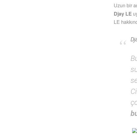
Uzun bir 
Djay LE
uy
LE hakkınd
Dj
B
s
s
Ci
ço
b