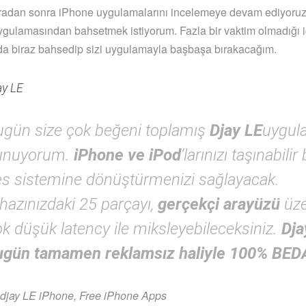
aradan sonra iPhone uygulamalarını incelemeye devam ediyoru
gulamasından bahsetmek istiyorum. Fazla bir vaktim olmadığı i
a biraz bahsedip sizi uygulamayla başbaşa bırakacağım.
ay LE
ugün size çok beğeni toplamış
Djay LE
uygul
unuyorum.
iPhone ve iPod
‘larınızı taşınabilir
es sistemine dönüştürmenizi sağlayacak.
hazınızdaki 25 parçayı,
gerçekçi arayüzü
üze
k düşük latency ile miksleyebileceksiniz.
Dja
ugün tamamen reklamsız haliyle 100% BED