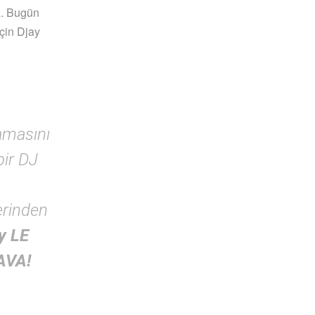
z. Bugün
çin Djay
amasını
 bir DJ
rinden
y LE
AVA!