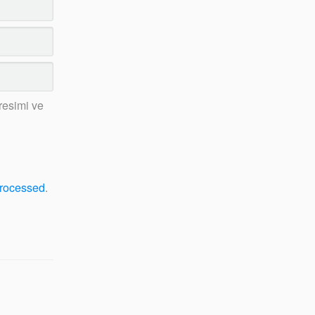
resimi ve
processed
.