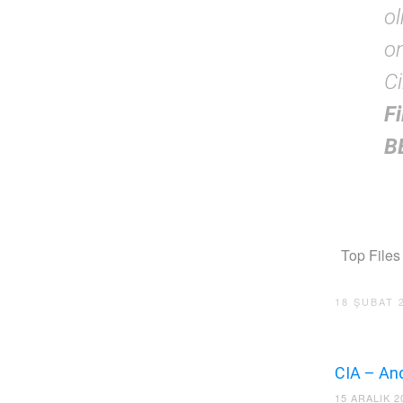
ol
o
C
F
B
Top Files
18 ŞUBAT 
CIA – An
15 ARALIK 2