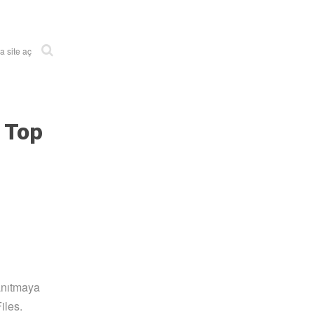
 site aç
 Top
anıtmaya
iles.