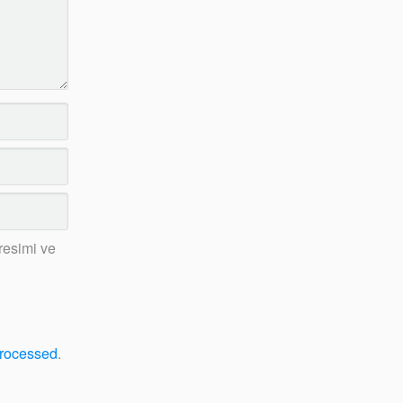
resimi ve
processed
.