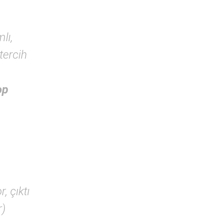
lı,
tercih
op
, çıktı
r)