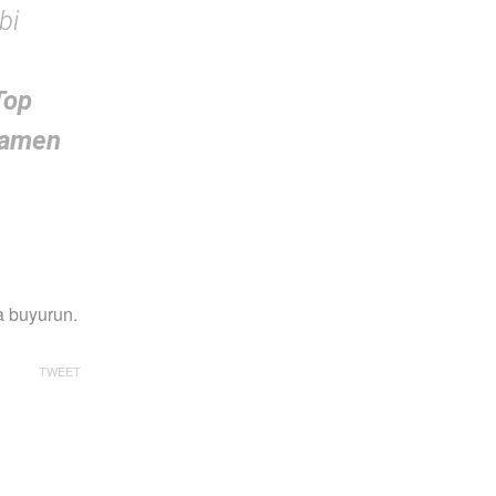
bi
Top
mamen
a buyurun.
TWEET