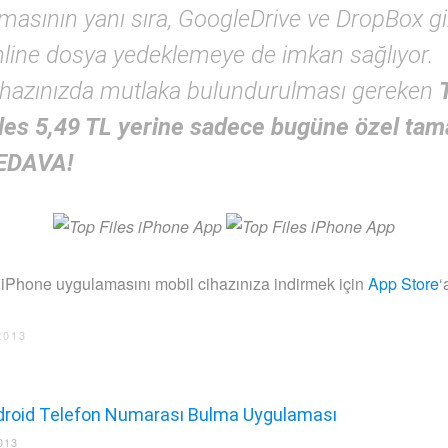
masının yanı sıra, GoogleDrive ve DropBox gi
nline dosya yedeklemeye de imkan sağlıyor.
ihazınızda mutlaka bulundurulması gereken
iles 5,49 TL yerine sadece
bugüne özel ta
EDAVA!
 iPhone uygulamasını mobil cihazınıza indirmek için
App Store
‘
2013
droid Telefon Numarası Bulma Uygulaması
013