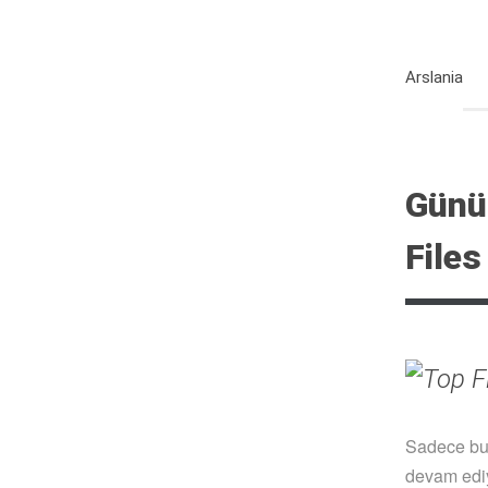
Arslania
Günü
Files
Sadece bug
devam ediy