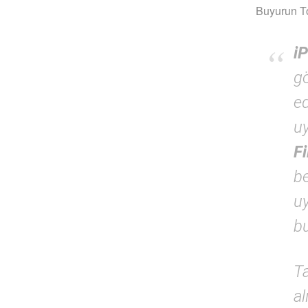
Buyurun To
i
g
ed
u
F
be
u
bu
T
al