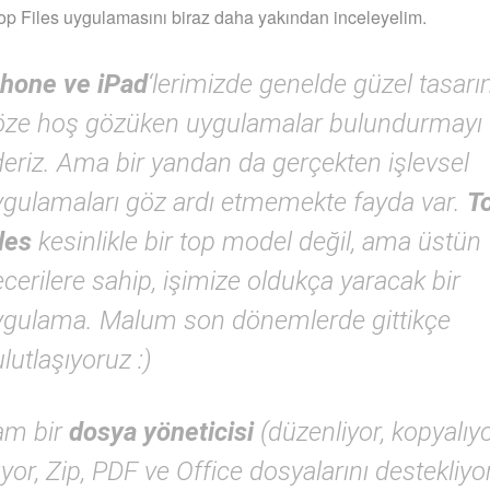
p Files uygulamasını biraz daha yakından inceleyelim.
Phone ve iPad
‘lerimizde genelde güzel tasarım
öze hoş gözüken uygulamalar bulundurmayı 
eriz. Ama bir yandan da gerçekten işlevsel
ygulamaları göz ardı etmemekte fayda var.
T
iles
kesinlikle bir top model değil, ama üstün
cerilere sahip, işimize oldukça yaracak bir
ygulama. Malum son dönemlerde gittikçe
lutlaşıyoruz :)
am bir
dosya yöneticisi
(düzenliyor, kopyalıyor
ıyor, Zip, PDF ve Office dosyalarını destekliyo