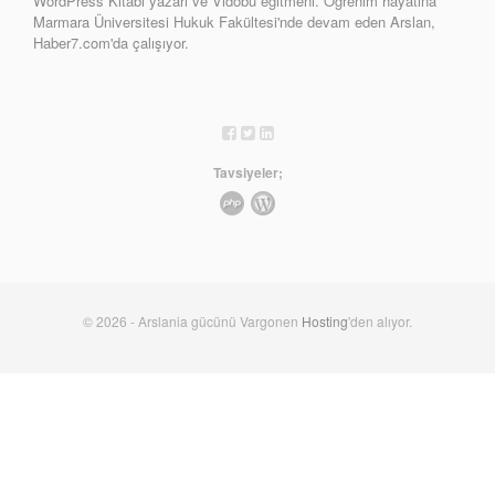
WordPress Kitabı yazarı ve Vidobu eğitmeni. Öğrenim hayatına
Marmara Üniversitesi Hukuk Fakültesi'nde devam eden Arslan,
Haber7.com'da çalışıyor.
Tavsiyeler;
© 2026 - Arslania gücünü Vargonen
Hosting
'den alıyor.