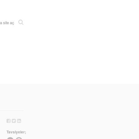
 site aç
Tavsiyeler;