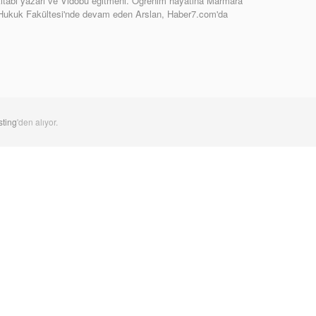
tabı yazarı ve Vidobu eğitmeni. Öğrenim hayatına Marmara
 Hukuk Fakültesi'nde devam eden Arslan, Haber7.com'da
ting
'den alıyor.