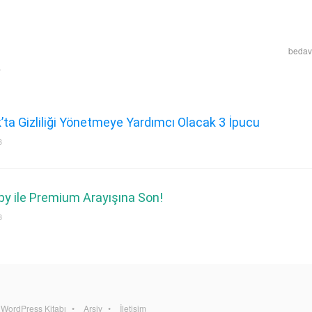
bedava
ta Gizliliği Yönetmeye Yardımcı Olacak 3 İpucu
3
y ile Premium Arayışına Son!
3
WordPress Kitabı
Arşiv
İletişim