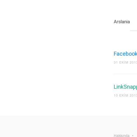
Arslania
Facebook’
31 EKIM 201
LinkSnapp
10 EKIM 201
Hakkında