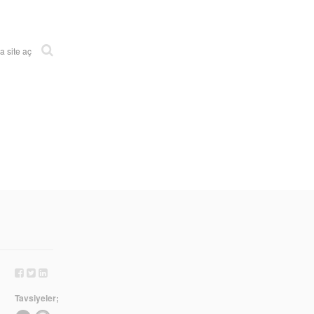
 site aç
Tavsiyeler;