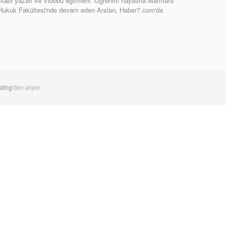
tabı yazarı ve Vidobu eğitmeni. Öğrenim hayatına Marmara
 Hukuk Fakültesi'nde devam eden Arslan, Haber7.com'da
ting
'den alıyor.