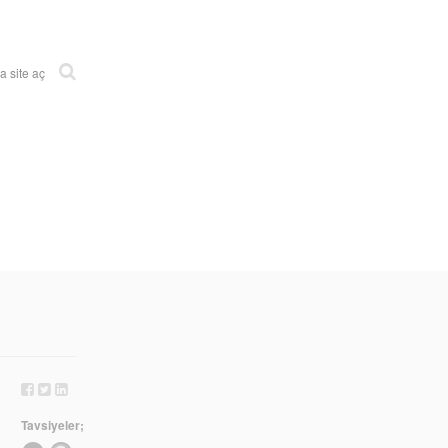
 site aç
Tavsiyeler;