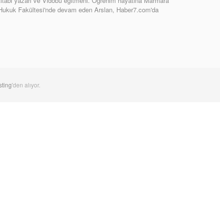
tabı yazarı ve Vidobu eğitmeni. Öğrenim hayatına Marmara
 Hukuk Fakültesi'nde devam eden Arslan, Haber7.com'da
ting
'den alıyor.