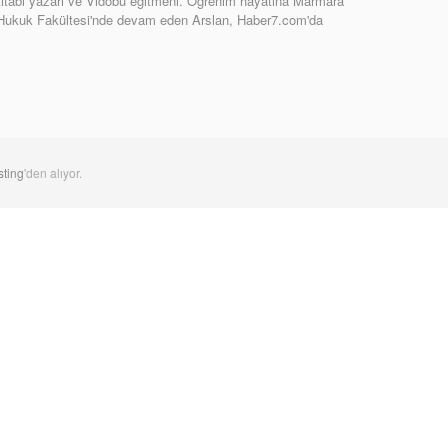
tabı yazarı ve Vidobu eğitmeni. Öğrenim hayatına Marmara
 Hukuk Fakültesi'nde devam eden Arslan, Haber7.com'da
ting
'den alıyor.