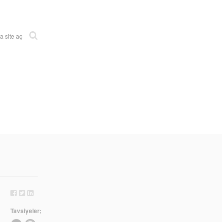
 site aç
Tavsiyeler;