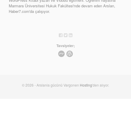
WordPress Kitabı yazarı ve Vidobu eğitmeni. Öğrenim hayatına
Marmara Üniversitesi Hukuk Fakültesi'nde devam eden Arslan,
Haber7.com'da çalışıyor.
Tavsiyeler;
© 2026 - Arslania gücünü Vargonen
Hosting
'den alıyor.