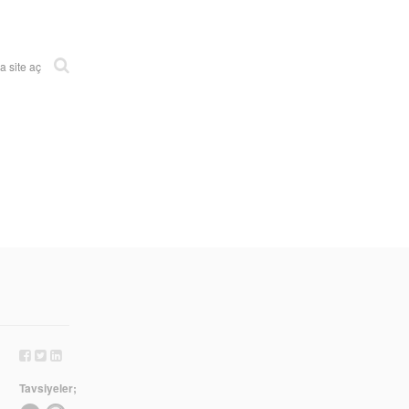
 site aç
Tavsiyeler;