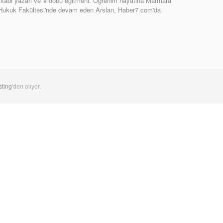
tabı yazarı ve Vidobu eğitmeni. Öğrenim hayatına Marmara
 Hukuk Fakültesi'nde devam eden Arslan, Haber7.com'da
ting
'den alıyor.