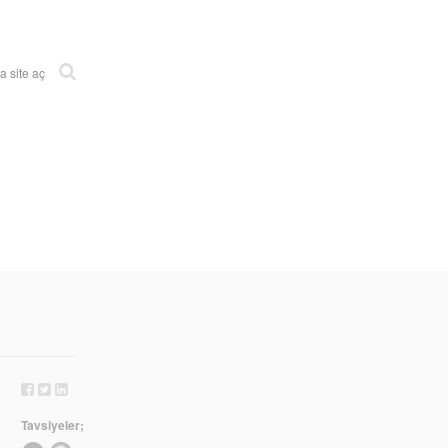
 site aç
Tavsiyeler;