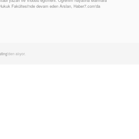
tabı yazarı ve Vidobu eğitmeni. Öğrenim hayatına Marmara
 Hukuk Fakültesi'nde devam eden Arslan, Haber7.com'da
ting
'den alıyor.