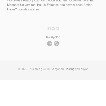
WordPress Kitabı yazarı ve Vidobu eğitmeni. Öğrenim hayatına
Marmara Üniversitesi Hukuk Fakültesi'nde devam eden Arslan,
Haber7.com'da çalışıyor.
Tavsiyeler;
© 2026 - Arslania gücünü Vargonen
Hosting
'den alıyor.