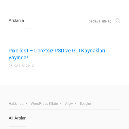
Arslania
bedava site aç
Pixellest – Ücretsiz PSD ve GUI Kaynakları
yayında!
26 KASIM 2012
Hakkında
WordPress Kitabı
Arşiv
İletişim
Ali Arslan