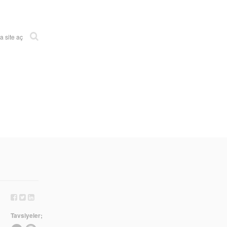
 site aç
Tavsiyeler;