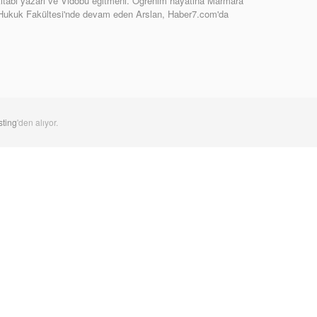
tabı yazarı ve Vidobu eğitmeni. Öğrenim hayatına Marmara
 Hukuk Fakültesi'nde devam eden Arslan, Haber7.com'da
ting
'den alıyor.