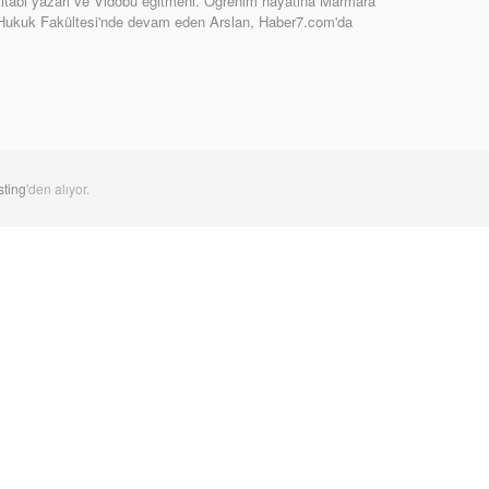
tabı yazarı ve Vidobu eğitmeni. Öğrenim hayatına Marmara
 Hukuk Fakültesi'nde devam eden Arslan, Haber7.com'da
ting
'den alıyor.