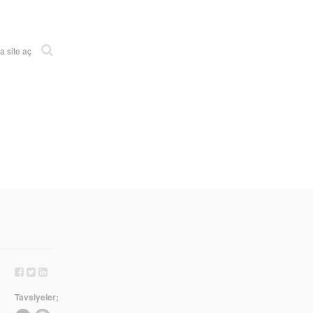
 site aç
Tavsiyeler;