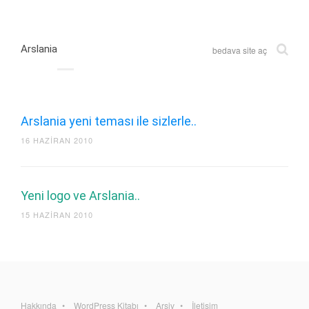
Arslania
bedava site aç
Arslania yeni teması ile sizlerle..
16 HAZIRAN 2010
Yeni logo ve Arslania..
15 HAZIRAN 2010
Hakkında
WordPress Kitabı
Arşiv
İletişim