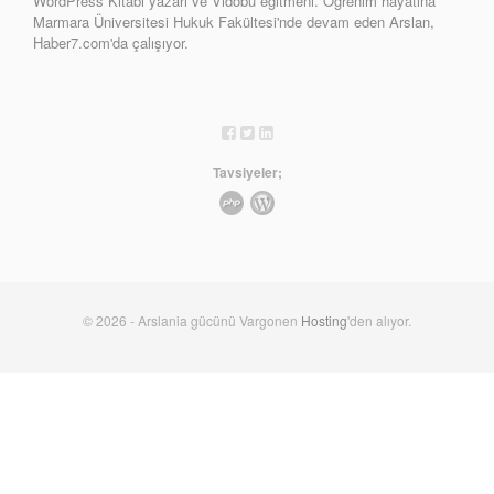
WordPress Kitabı yazarı ve Vidobu eğitmeni. Öğrenim hayatına
Marmara Üniversitesi Hukuk Fakültesi'nde devam eden Arslan,
Haber7.com'da çalışıyor.
Tavsiyeler;
© 2026 - Arslania gücünü Vargonen
Hosting
'den alıyor.