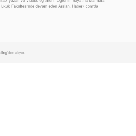
tabı yazarı ve Vidobu eğitmeni. Öğrenim hayatına Marmara
 Hukuk Fakültesi'nde devam eden Arslan, Haber7.com'da
ting
'den alıyor.