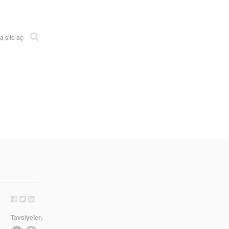
 site aç
Tavsiyeler;