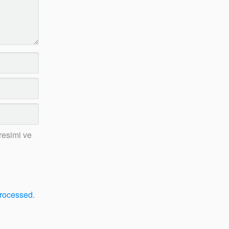
resimi ve
processed
.