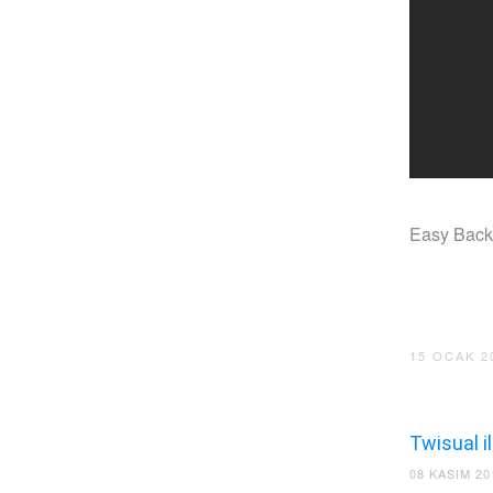
Easy Backu
15 OCAK 2
Twisual i
08 KASIM 20