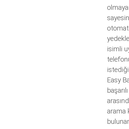
olmayan
sayesin
otomati
yedekle
isimli 
telefon
istediğ
Easy Ba
başarıl
arasınd
arama k
buluna