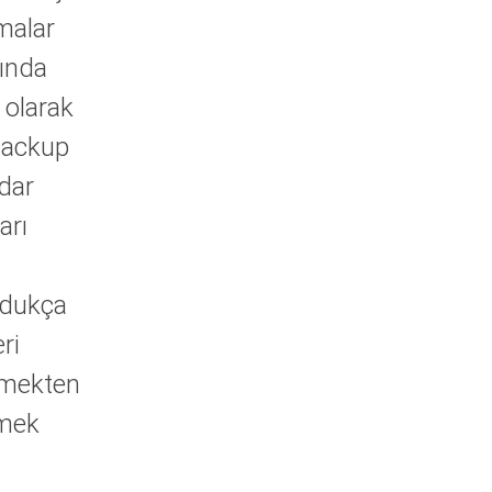
amalar
rında
 olarak
 Backup
adar
arı
ldukça
ri
lemekten
emek