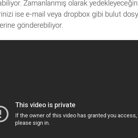
labiliyor. Zamanlanmış olarak yedekleyeceğin
erinizi ise e-mail veya dropbox gibi bulut do
erine gönderebiliyor.