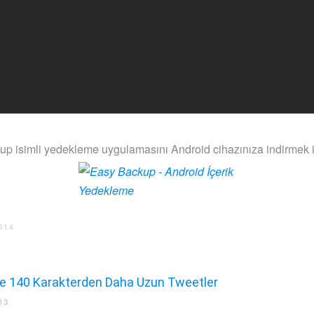
p isimli yedekleme uygulamasını Android cihazınıza indirmek i
014
le 140 Karakterden Daha Uzun Tweetler
13