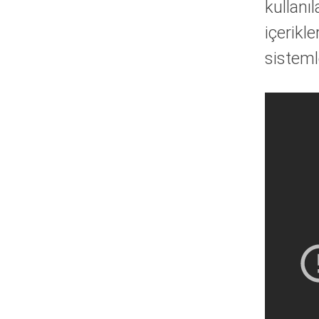
kullanı
içerikl
sisteml