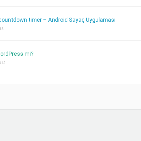
 countdown timer – Android Sayaç Uygulaması
13
WordPress mi?
012