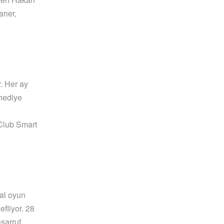
rıer,
. Her ay
 hediye
 Club Smart
tal oyun
fliyor. 28
asarruf