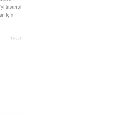
yi tasarruf
rı için
TWEET