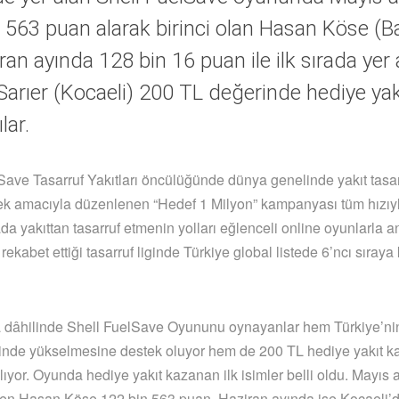
 563 puan alarak birinci olan Hasan Köse (Ba
ran ayında 128 bin 16 puan ile ilk sırada yer 
arıer (Kocaeli) 200 TL değerinde hediye yak
lar.
Save Tasarruf Yakıtları öncülüğünde dünya genelinde yakıt tasa
ek amacıyla düzenlenen “Hedef 1 Milyon” kampanyası tüm hızıyl
 yakıttan tasarruf etmenin yolları eğlenceli online oyunlarla anl
rekabet ettiği tasarruf liginde Türkiye global listede 6’ncı sıraya
dâhilinde Shell FuelSave Oyununu oynayanlar hem Türkiye’nin
iginde yükselmesine destek oluyor hem de 200 TL hediye yakıt 
lıyor. Oyunda hediye yakıt kazanan ilk isimler belli oldu. Mayıs 
den Hasan Köse 122 bin 563 puan, Haziran ayında ise Kocaeli