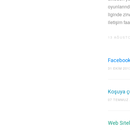
oyunlarında
liginde zir
iletişim fa
13 AĞUSTO
Facebook’
31 EKIM 201
Koşuya ç
07 TEMMUZ 
Web Sitele