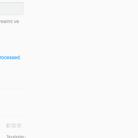
resimi ve
processed
.
Tavsiyeler;