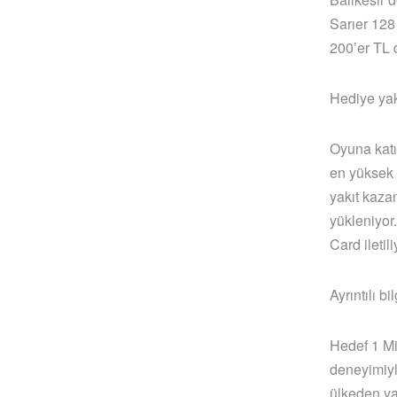
Sarıer 128
200’er TL 
Hediye yak
Oyuna katı
en yüksek 
yakıt kaza
yükleniyor
Card ileti
Ayrıntılı 
Hedef 1 Mil
deneyimiyl
ülkeden yar