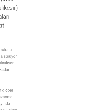
lıkesir)
alan
ıt
rrufunu
a sürüyor.
atılıyor.
 kadar
 global
kazanma
ayında
’den Hakan