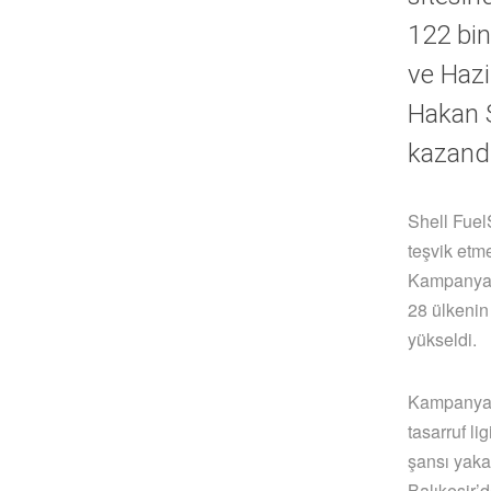
122 bin
ve Hazi
Hakan S
kazandı
Shell Fuel
teşvik etm
Kampanyada
28 ülkenin 
yükseldi.
Kampanya 
tasarruf l
şansı yaka
Balıkesir’