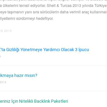
 ülkelerini temsil ediyorlar. Shell & Turcas 2013 yılında Türkiye’
veye taşımanın yanı sıra sürücülerin daha verimli araç kullanmala
aliyetlerini sürdürmeyi hedefliyor.
S 2013
ta Gizliliği Yönetmeye Yardımcı Olacak 3 İpucu
3
ıkmaya hazır mısın?
2014
riniz İçin Nitelikli Backlink Paketleri