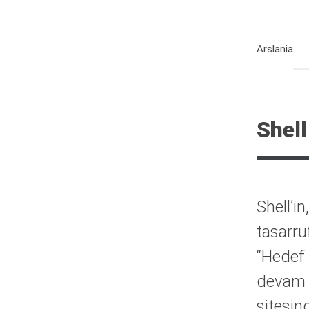
Arslania
Shell
Shell’i
tasarru
“Hedef 
devam 
sitesin