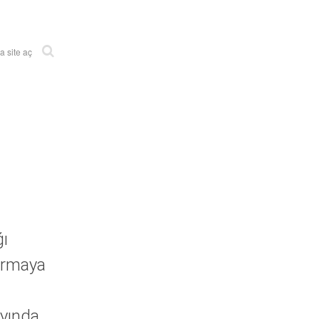
 site aç
ğı
ırmaya
ayında