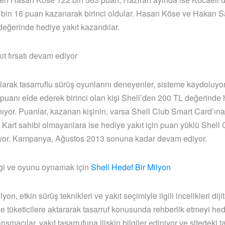
 bin 16 puan kazanarak birinci oldular. Hasan Köse ve Hakan Sa
değerinde hediye yakıt kazandılar.
ıt fırsatı devam ediyor
larak tasarruflu sürüş oyunlarını deneyenler, sisteme kaydoluyor
puanı elde ederek birinci olan kişi Shell’den 200 TL değerinde
nıyor. Puanlar, kazanan kişinin, varsa Shell Club Smart Card’ına
. Kart sahibi olmayanlara ise hediye yakıt için puan yüklü Shell
liyor. Kampanya, Ağustos 2013 sonuna kadar devam ediyor.
bilgi ve oyunu oynamak için
Shell Hedef Bir Milyon
yon, etkin sürüş teknikleri ve yakıt seçimiyle ilgili incelikleri diji
e tüketicilere aktararak tasarruf konusunda rehberlik etmeyi hede
ışmacılar, yakıt tasarrufuna ilişkin bilgiler ediniyor ve sitedeki t