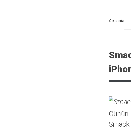
Arslania
Smac
iPho
Günün 
Smack 