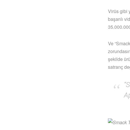
Virüs gibi
başarılı v
35.000.000
Ve “Smack 
zorundasını
şekilde ürü
satranç değ
“S
Ap