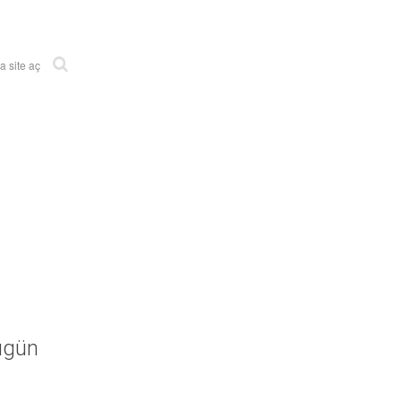
 site aç
ugün