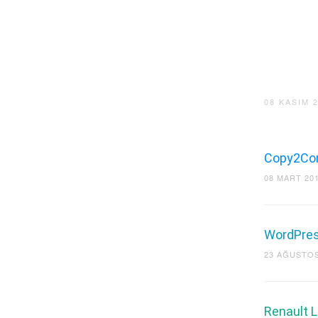
08 KASIM 
Copy2Con
08 MART 20
WordPress
23 AĞUSTOS
Renault La