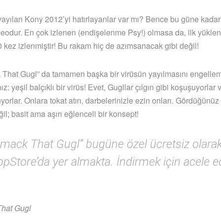
 yayılan Kony 2012’yi hatırlayanlar var mı? Bence bu güne kadar
ideodur. En çok izlenen (endişelenme Psy!) olmasa da, ilk yükle
 kez izlenmiştir! Bu rakam hiç de azımsanacak gibi değil!
That Gugl” da tamamen başka bir virüsün yayılmasını engelle
z: yeşil balçıklı bir virüs! Evet, Gugllar çılgın gibi koşuşuyorlar v
yorlar. Onlara tokat atın, darbelerinizle ezin onları. Gördüğünüz 
il; basit ama aşırı eğlenceli bir konsept!
mack That Gugl” bugüne özel ücretsiz olara
pStore’da yer almakta. İndirmek için acele e