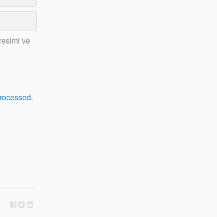
resimi ve
processed
.