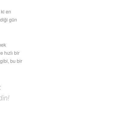
 ki en
ndiği gün
mek
e hızlı bir
gibi, bu bir
k
din!