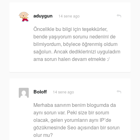
aduygun
14 sene ago
Öncelikle bu bilgi için teşekkürler,
bende yaşıyorum sorunu nedenini de
bilmiyordum, böylece öğrenmiş oldum
sağolun. Ancak dediklerinizi uyguladım
ama sorun halen devam etmekte :/
Boloff
14 sene ago
Merhaba sanırım benim blogumda da
aynı sorun var. Peki size bir sorum
olacak, gelen yorumların aynı IP’de
gözükmesinde Seo açısından bir sorun
olur mu?