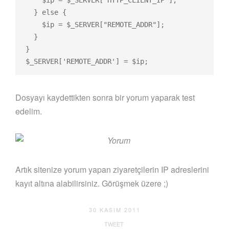
    $ip = $_SERVER["HTTP_CLIENT_IP"];

  } else {

    $ip = $_SERVER["REMOTE_ADDR"];

  }

}

$_SERVER['REMOTE_ADDR'] = $ip;
Dosyayı kaydettikten sonra bir yorum yaparak test
edelim.
Artık sitenize yorum yapan ziyaretçilerin IP adreslerini
kayıt altına alabilirsiniz. Görüşmek üzere ;)
30 KASIM 2011
TWEET