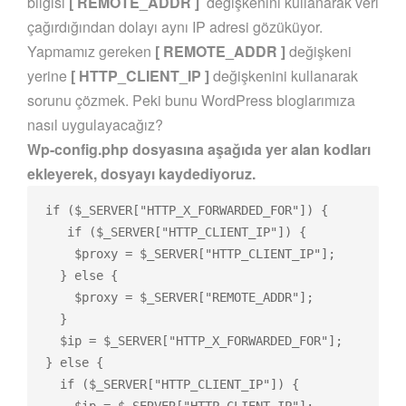
bilgisi
[ REMOTE_ADDR ]
değişkenini kullanarak veri
çağırdığından dolayı aynı IP adresi gözüküyor.
Yapmamız gereken
[ REMOTE_ADDR ]
değişkeni
yerine
[ HTTP_CLIENT_IP ]
değişkenini kullanarak
sorunu çözmek. Peki bunu WordPress bloglarımıza
nasıl uygulayacağız?
Wp-config.php dosyasına aşağıda yer alan kodları
ekleyerek, dosyayı kaydediyoruz.
if ($_SERVER["HTTP_X_FORWARDED_FOR"]) {

   if ($_SERVER["HTTP_CLIENT_IP"]) {

    $proxy = $_SERVER["HTTP_CLIENT_IP"];

  } else {

    $proxy = $_SERVER["REMOTE_ADDR"];

  }

  $ip = $_SERVER["HTTP_X_FORWARDED_FOR"];

} else {

  if ($_SERVER["HTTP_CLIENT_IP"]) {
