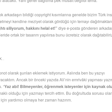
 alacaktı. Yani genel dağıtıma pek müsait değildi tema.
çok arkadaşın bildiği copyright kısımlarına genelde bizim Türk in
tmeyi kendine meziyet olarak gördüğü için temayı dağıtmaktan
tı siliyorum, hakkını helal et!”
diye e-posta gönderen arkadaş
ileride ortak bir tasarım yapılırsa bunu ücretsiz olarak dağıtabilir
ak…
not olarak şunları eklemek istiyorum. Aslında ben bu yazıyı
acaktım. Ancak bir önceki yazıda Ali’nin emrivâki yapması ya
. “
Yaz abi! Bilmeyenler, öğrenmek isteyenler için kaynak olu
 haklı olduğu için yazmayı tercih ettim. Bu doğrultuda sorusu ola
 için yardımcı olmaya her zaman hazırım.