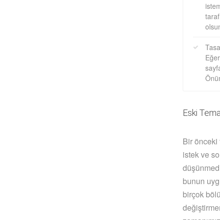
iste
tara
olsu
Tasa
Eğer
sayf
Önüm
Eski Tem
Bir önceki
istek ve s
düşünmedik
bunun uygu
birçok bölü
değiştirme