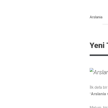
Arslania
Yeni 
İlk defa b
“
Arslania 
Malum, bi