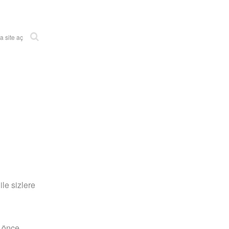
 site aç
le sizlere
l önce