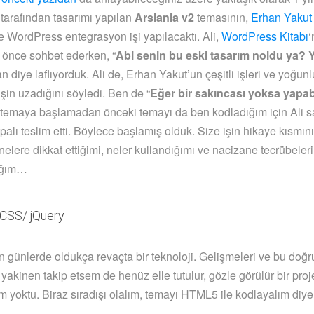
tarafından tasarımı yapılan
Arslania v2
temasının,
Erhan Yakut
 WordPress entegrasyon işi yapılacaktı. Ali,
WordPress Kitabı
‘
 önce sohbet ederken, “
Abi senin bu eski tasarım noldu ya? 
lan diye laflıyorduk. Ali de, Erhan Yakut’un çeşitli işleri ve yoğun
şin uzadığını söyledi. Ben de “
Eğer bir sakıncası yoksa yapabi
temaya başlamadan önceki temayı da ben kodladığım için Ali s
palı teslim etti. Böylece başlamış olduk. Size işin hikaye kısmını
nelere dikkat ettiğimi, neler kullandığımı ve nacizane tecrübeler
ağım…
CSS/ jQuery
günlerde oldukça revaçta bir teknoloji. Gelişmeleri ve bu doğr
yakinen takip etsem de henüz elle tutulur, gözle görülür bir proj
im yoktu. Biraz sıradışı olalım, temayı HTML5 ile kodlayalım diye