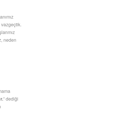
sanımız
 vazgeçtik.
larımız
iz, neden
zmama
r.
” dediği
n