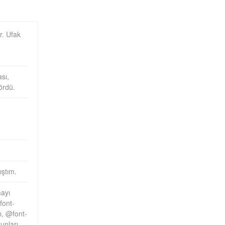
r. Ufak
sı,
ördü.
ıştım.
mayı
font-
ı, @font-
unları