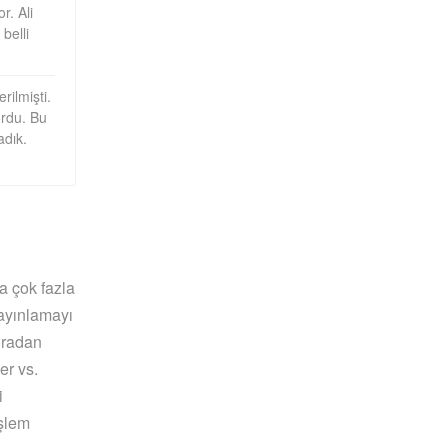
r. Ali
belli
ilmişti.
rdu. Bu
adık.
a çok fazla
yayınlamayı
nradan
er vs.
i
şlem