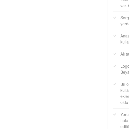
var.
Sorg
yerd
Anas
kull
Ali 
Logo
Beya
Bir 
kull
ekle
oldu
Yoru
hale
edit