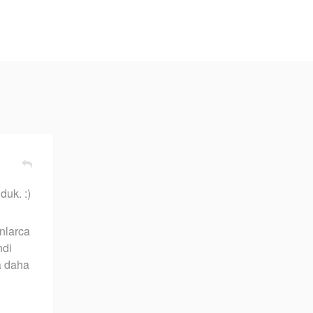
duk. :)
onlarca
ndi
a daha