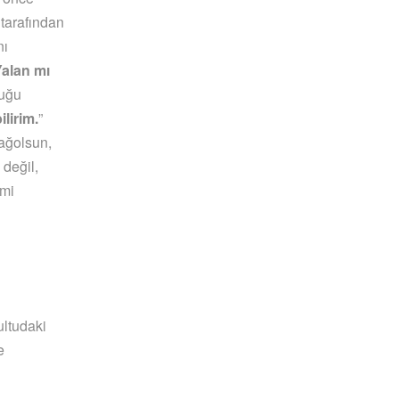
tarafından
nı
Yalan mı
luğu
lirim.
”
ağolsun,
 değil,
imi
ultudaki
e