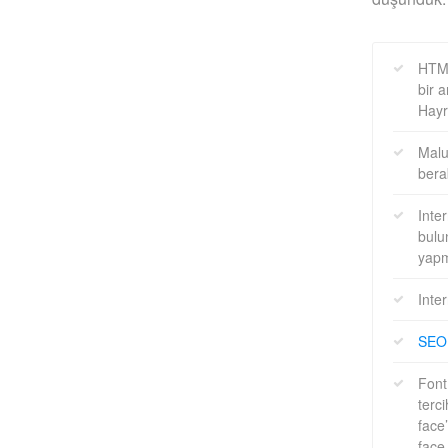
HTML
bir 
Hayr
Malu
bera
Inte
bulu
yap
Inte
SEO
Font
terc
face
face