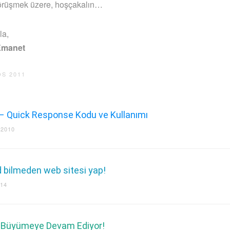
görüşmek üzere, hoşçakalın…
la,
Emanet
S 2011
– Quick Response Kodu ve Kullanımı
 2010
d bilmeden web sitesi yap!
014
Büyümeye Devam Ediyor!