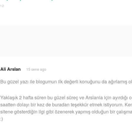
012
Ali Arslan
15 sene ago
Bu güzel yazı ile blogumun ilk değerli konuğunu da ağırlamış ol
Yaklaşık 2 hafta süren bu güzel süreç ve Arslania için ayırdığı 
saatten dolayı bir kez de buradan teşekkür etmek istiyorum. Ke
sitene gösterdiğin ilgi gibi özenerek yapmış olduğun bir çalışm
:)