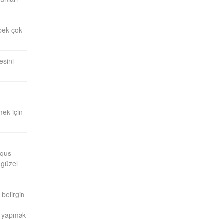
 pek çok
esini
mek için
a
squs
 güzel
belirgin
nu yapmak