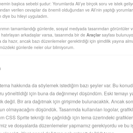
memin başlıca sebebi şudur: Yorumlarda Ali’ye birçok soru ve istek geliyo
fından verilen cevaplar da önemli olduğundan ve Ali’nin yaptığı yorumlar 
n diye bu hileyi uyguladım.
rımın tamamlandığı günlerde, sosyal medyada tasarımdan görüntüler ver
 hatırlayan arkadaşlar varsa, tasarımda bir de
Araçlar
sayfası bulunuyo
a da hazır, ancak bazı düzenlemeler gerektirdiği için şimdilik yayına alm
üzdeki günlerde neler olur bilmiyorum.
a
 tema hakkında da söylemek istediğim bazı şeyler var. Bu konud
oru yöneltildiği için buna da değinmeyi düşündüm. Eski temayı 
 değil. Bir ara dağıtmak için girişimde bulunacaktık. Ancak so
n olmayacağını düşündük. Tasarımda kullanılan logolar, grafikl
m CSS Sprite tekniği ile çağrıldığı için tema üzerindeki grafikler
miz ve dosyalarda düzenlemeler yapmamız gerekiyordu ve bu i