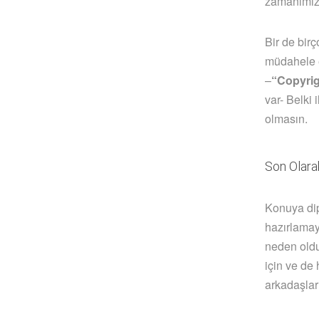
zamanımızı
Bir de bir
müdahele e
–
“Copyrigh
var- Belki 
olmasın.
Son Olar
Konuya dip
hazırlamay
neden oldu
için ve de
arkadaşlar