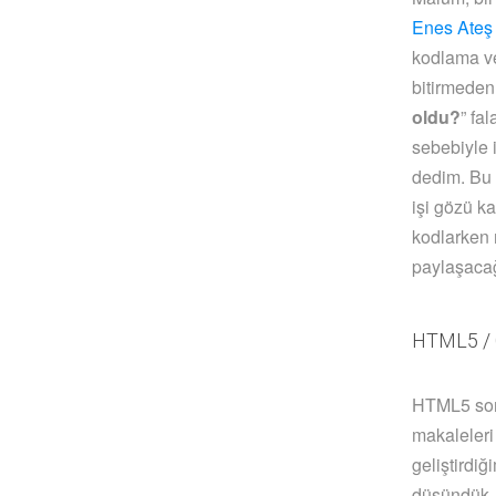
Enes Ateş
kodlama ve
bitirmeden
oldu?
” fa
sebebiyle i
dedim. Bu 
işi gözü ka
kodlarken 
paylaşac
HTML5 / 
HTML5 son 
makaleleri 
geliştirdiğ
düşündük.