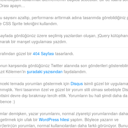
 Orası apayrı…
u sayısını azaltıp, performansı arttırmak adına tasarımda görebildiğiniz
e CSS Sprite tekniğini kullandım.
ayfada gördüğünüz üzere seçilmiş yazılardan oluşan, jQuery kütüphan
anarak bir manşet uygulaması yazdım.
tarafından güzel bir
404 Sayfası
tasarlandı.
nun karşısında gördüğünüz Twitter alanında son gönderileri gösterebil
zıt Kölemen’in
şuradaki yazısından
faydalandım.
önceki temada yorumları göstermek için
Disqus
isimli güzel bir uygulam
anmıştık. Yeni tasarımın özel ve güzel bir yorum stili olması sebebiyle Di
ntisini devre dışı bırakmayı tercih ettik. Yorumların bu hali şimdi daha da
 bence :)
mlar demişken, yazar yorumlarını, normal ziyaretçi yorumlarından daha 
 getirmek için ufak bir
WordPress hilesi
yaptım. Böylece yazarın ve
ör(lerin)ün yorumları, normal kullanıcılardan daha farklı görünüyor. Bu