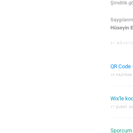
Şimdilik 
Saygılarım
Hüseyin 
31 AĞUSTO
QR Code 
15 HAZIRAN
Wix’le ko
17 ŞUBAT 2
Sporcum 