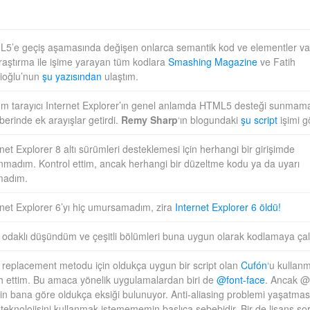
5’e geçiş aşamasında değişen onlarca semantik kod ve elementler va
araştırma ile işime yarayan tüm kodlara
Smashing Magazine
ve Fatih
ioğlu’nun
şu yazısından
ulaştım.
m tarayıcı Internet Explorer’ın genel anlamda HTML5 desteği sunmama
berinde ek arayışlar getirdi.
Remy Sharp
‘ın blogundaki
şu script
işimi g
rnet Explorer 8 altı sürümleri desteklemesi için herhangi bir girişimde
nmadım. Kontrol ettim, ancak herhangi bir düzeltme kodu ya da uyarı
madım.
rnet Explorer 6’yı hiç umursamadım, zira
Internet Explorer 6 öldü!
odaklı düşündüm ve çeşitli bölümleri buna uygun olarak kodlamaya çal
 replacement metodu için oldukça uygun bir script olan
Cufón
‘u kullan
ih ettim. Bu amaca yönelik uygulamalardan biri de
@font-face
. Ancak @
’in bana göre oldukça eksiği bulunuyor. Anti-aliasing problemi yaşatmas
 teknolojisini kullanmak istemememin başlıca sebebidir. Bir de lisans sor