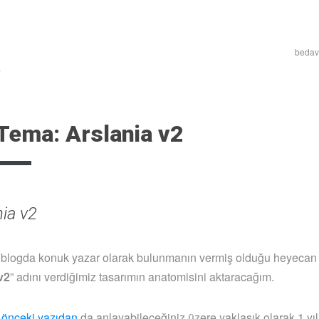
bedava
Tema: Arslania v2
ir blogda konuk yazar olarak bulunmanın vermiş olduğu heyecan i
v2
” adını verdiğimiz tasarımın anatomisini aktaracağım.
r
önceki yazıdan
da anlayabileceğiniz üzere yaklaşık olarak 1 yı